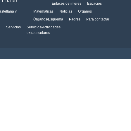
CENTRO
Enlaces de interés
Espacios
stellana y
Matemáticas
Noticias
Organos
Órganos/Esquema
Padres
Para contactar
Servicios
Servicios/Actividades
extraescolares