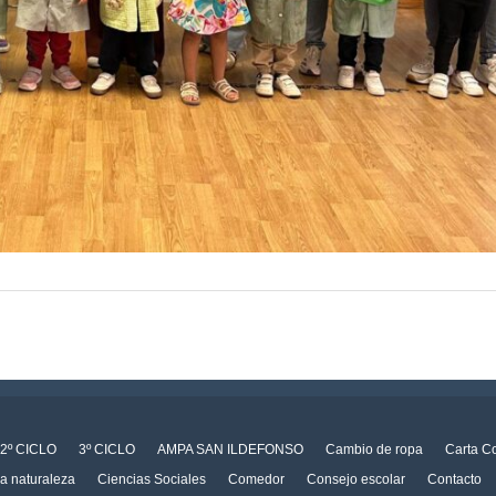
2º CICLO
3º CICLO
AMPA SAN ILDEFONSO
Cambio de ropa
Carta C
la naturaleza
Ciencias Sociales
Comedor
Consejo escolar
Contacto