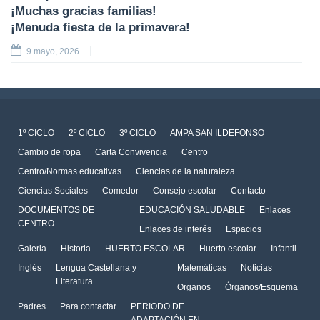
¡Muchas gracias familias!
¡Menuda fiesta de la primavera!
9 mayo, 2026
1º CICLO
2º CICLO
3º CICLO
AMPA SAN ILDEFONSO
Cambio de ropa
Carta Convivencia
Centro
Centro/Normas educativas
Ciencias de la naturaleza
Ciencias Sociales
Comedor
Consejo escolar
Contacto
DOCUMENTOS DE
EDUCACIÓN SALUDABLE
Enlaces
CENTRO
Enlaces de interés
Espacios
Galeria
Historia
HUERTO ESCOLAR
Huerto escolar
Infantil
Inglés
Lengua Castellana y
Matemáticas
Noticias
Literatura
Organos
Órganos/Esquema
Padres
Para contactar
PERIODO DE
ADAPTACIÓN EN