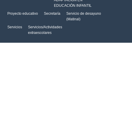
EDUCACIÓN INFANTIL
Proyecto educativo
Secretaría
Servicio de desayuno
(Matinal)
Servicios
Servicios/Actividades
extraescolares