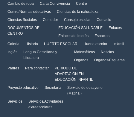
Cambio de ropa
Carta Convivencia
Centro
Centro/Normas educativas
Ciencias de la naturaleza
Ciencias Sociales
Comedor
Consejo escolar
Contacto
DOCUMENTOS DE
EDUCACIÓN SALUDABLE
Enlaces
CENTRO
Enlaces de interés
Espacios
Galeria
Historia
HUERTO ESCOLAR
Huerto escolar
Infantil
Inglés
Lengua Castellana y
Matemáticas
Noticias
Literatura
Organos
Órganos/Esquema
Padres
Para contactar
PERIODO DE
ADAPTACIÓN EN
EDUCACIÓN INFANTIL
Proyecto educativo
Secretaría
Servicio de desayuno
(Matinal)
Servicios
Servicios/Actividades
extraescolares