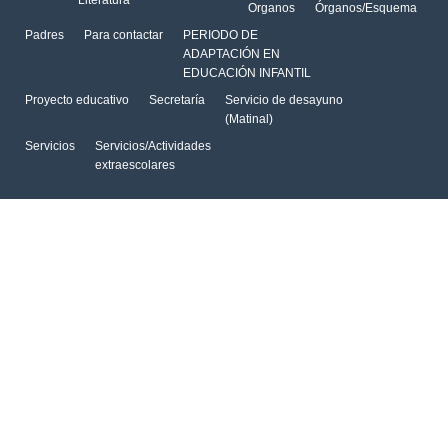
Literatura
Organos
Órganos/Esquema
Padres
Para contactar
PERIODO DE
ADAPTACIÓN EN
EDUCACIÓN INFANTIL
Proyecto educativo
Secretaría
Servicio de desayuno
(Matinal)
Servicios
Servicios/Actividades
extraescolares