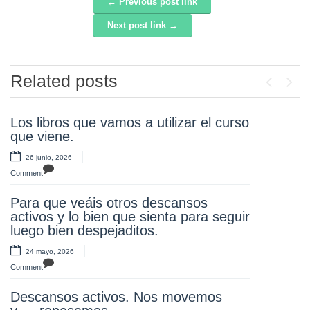
← Previous post link
Post navigation
Next post link →
Related posts
Previou
Next
Los libros que vamos a utilizar el curso
¡Atención!
que viene.
20 mayo, 2026
26 junio, 2026
Comment
Comment
Nuestro alumnos y alumnas de tercero
Para que veáis otros descansos
en la Museo del Ejército, aprendiendo
activos y lo bien que sienta para seguir
y disfrutando. ¡Olee!
luego bien despejaditos.
17 mayo, 2026
24 mayo, 2026
Comment
Comment
¡Muchas gracias familias! Un año más
Descansos activos. Nos movemos
disfrutando toda la comunidad