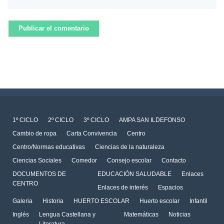
1º CICLO
2º CICLO
3º CICLO
AMPA SAN ILDEFONSO
Cambio de ropa
Carta Convivencia
Centro
Centro/Normas educativas
Ciencias de la naturaleza
Ciencias Sociales
Comedor
Consejo escolar
Contacto
DOCUMENTOS DE
EDUCACIÓN SALUDABLE
Enlaces
CENTRO
Enlaces de interés
Espacios
Galeria
Historia
HUERTO ESCOLAR
Huerto escolar
Infantil
Inglés
Lengua Castellana y
Matemáticas
Noticias