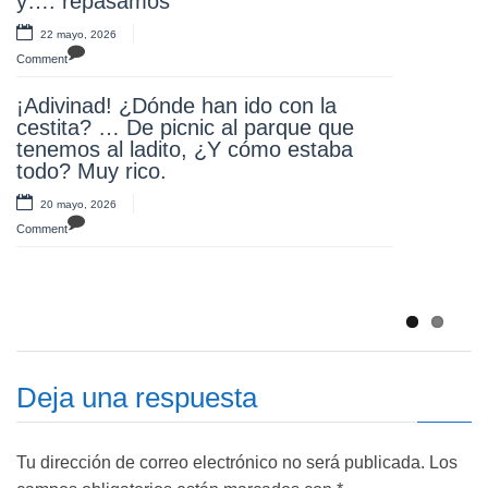
y…. repasamos
educativa con unos juegos divertidos y
un desayuno saludable.
22 mayo, 2026
Repetiremos..Estas familias y este
Comment
AMPA como molan se merecen una
gran OLAA
¡Adivinad! ¿Dónde han ido con la
cestita? … De picnic al parque que
17 mayo, 2026
tenemos al ladito, ¿Y cómo estaba
Comment
todo? Muy rico.
Muchas gracias a nuestros profes por
20 mayo, 2026
querer pasar un día maravilloso en el
Comment
Puy du foi. ¡Se lo pasaron….genial!
14 mayo, 2026
Comment
Deja una respuesta
Tu dirección de correo electrónico no será publicada.
Los