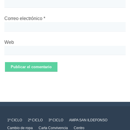
Correo electrónico
*
Web
1º CICLO
2º CICLO
3º CICLO
AMPA SAN ILDEFONSO
Cambio de ropa
Carta Convivencia
Centro