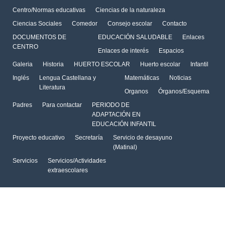
Centro/Normas educativas
Ciencias de la naturaleza
Ciencias Sociales
Comedor
Consejo escolar
Contacto
DOCUMENTOS DE
EDUCACIÓN SALUDABLE
Enlaces
CENTRO
Enlaces de interés
Espacios
Galeria
Historia
HUERTO ESCOLAR
Huerto escolar
Infantil
Inglés
Lengua Castellana y
Matemáticas
Noticias
Literatura
Organos
Órganos/Esquema
Padres
Para contactar
PERIODO DE
ADAPTACIÓN EN
EDUCACIÓN INFANTIL
Proyecto educativo
Secretaría
Servicio de desayuno
(Matinal)
Servicios
Servicios/Actividades
extraescolares