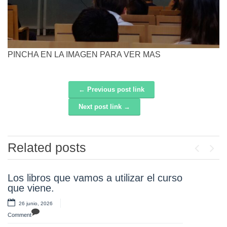
PINCHA EN LA IMAGEN PARA VER MAS
← Previous post link
Post navigation
Next post link →
Related posts
Previou
Next
Los libros que vamos a utilizar el curso
¡Atención!
que viene.
20 mayo, 2026
26 junio, 2026
Comment
Comment
Nuestro alumnos y alumnas de tercero