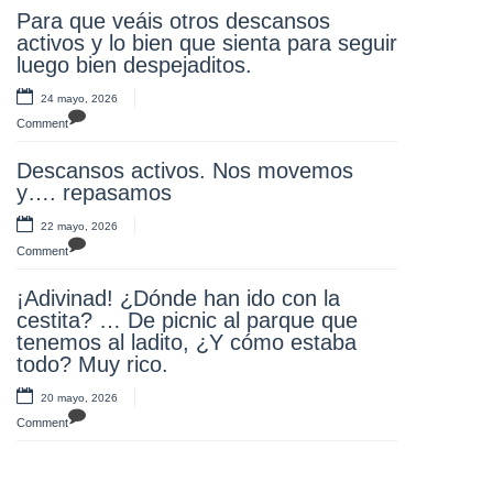
Para que veáis otros descansos
en la Museo del Ejército, aprendiendo
activos y lo bien que sienta para seguir
y disfrutando. ¡Olee!
luego bien despejaditos.
17 mayo, 2026
24 mayo, 2026
Comment
Comment
¡Muchas gracias familias! Un año más
Descansos activos. Nos movemos
disfrutando toda la comunidad
y…. repasamos
educativa con unos juegos divertidos y
un desayuno saludable.
22 mayo, 2026
Repetiremos..Estas familias y este
Comment
AMPA como molan se merecen una
gran OLAA
¡Adivinad! ¿Dónde han ido con la
cestita? … De picnic al parque que
17 mayo, 2026
tenemos al ladito, ¿Y cómo estaba
Comment
todo? Muy rico.
Muchas gracias a nuestros profes por
20 mayo, 2026
querer pasar un día maravilloso en el
Comment
Puy du foi. ¡Se lo pasaron….genial!
14 mayo, 2026
Comment