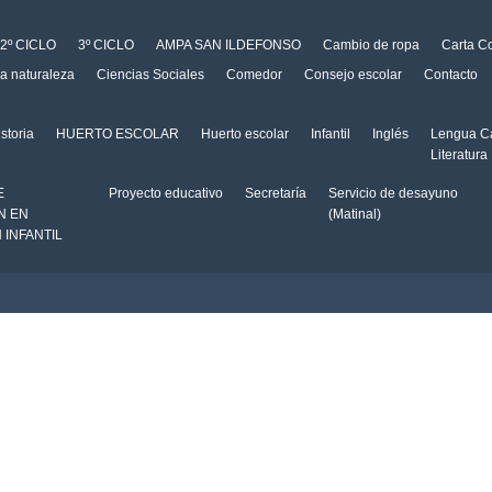
2º CICLO
3º CICLO
AMPA SAN ILDEFONSO
Cambio de ropa
Carta C
la naturaleza
Ciencias Sociales
Comedor
Consejo escolar
Contacto
storia
HUERTO ESCOLAR
Huerto escolar
Infantil
Inglés
Lengua Ca
Literatura
E
Proyecto educativo
Secretaría
Servicio de desayuno
N EN
(Matinal)
 INFANTIL