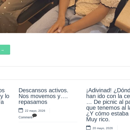
k →
os
Descansos activos.
¡Muchas gracias
¡Adivinad! ¿Dón
Muchas gracias 
y lo
o en
Nos movemos y….
familias! Un año más
han ido con la ce
nuestros profes 
ra
to,
repasamos
disfrutando toda la
… De picnic al p
querer pasar un 
comunidad educativa
que tenemos al la
maravilloso en e
22 mayo, 2026
con unos juegos
¿Y cómo estaba 
du foi. ¡Se lo
Comment
divertidos y un
Muy rico.
pasaron….genial
desayuno saludable.
20 mayo, 2026
14 mayo, 2026