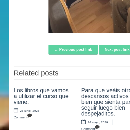
← Previous post link
Next post lin
Post navigation
Related posts
Los libros que vamos
¡Atención!
Para que veáis otr
Nuestro alumnos y
a utilizar el curso que
descansos activos 
alumnas de tercer
20 mayo, 2026
viene.
bien que sienta pa
la Museo del Ejérci
Comment
seguir luego bien
aprendiendo y
26 junio, 2026
despejaditos.
disfrutando. ¡Olee!
Comment
24 mayo, 2026
17 mayo, 2026
Comment
Comment