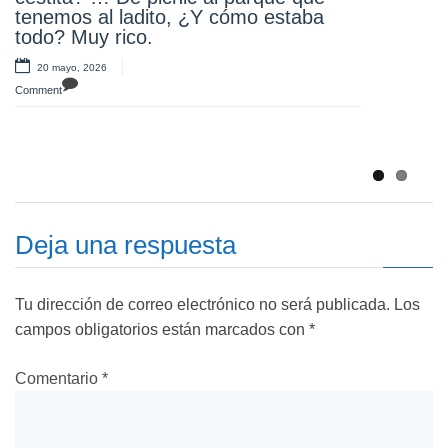
tenemos al ladito, ¿Y cómo estaba
Comment
todo? Muy rico.
Muchas gracias a nuestros profes por
20 mayo, 2026
querer pasar un día maravilloso en el
Comment
Puy du foi. ¡Se lo pasaron….genial!
14 mayo, 2026
Comment
Deja una respuesta
Tu dirección de correo electrónico no será publicada.
Los
campos obligatorios están marcados con
*
Comentario
*