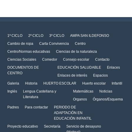
1º CICLO
2º CICLO
3º CICLO
AMPA SAN ILDEFONSO
Cambio de ropa
Carta Convivencia
Centro
Centro/Normas educativas
Ciencias de la naturaleza
Ciencias Sociales
Comedor
Consejo escolar
Contacto
DOCUMENTOS DE
EDUCACIÓN SALUDABLE
Enlaces
CENTRO
Enlaces de interés
Espacios
Galeria
Historia
HUERTO ESCOLAR
Huerto escolar
Infantil
Inglés
Lengua Castellana y
Matemáticas
Noticias
Literatura
Organos
Órganos/Esquema
Padres
Para contactar
PERIODO DE
ADAPTACIÓN EN
EDUCACIÓN INFANTIL
Proyecto educativo
Secretaría
Servicio de desayuno
(Matinal)