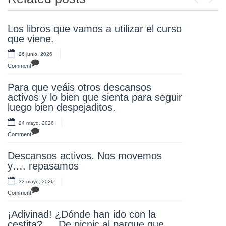
Previou
Next
Los libros que vamos a utilizar el curso
¡Atención!
que viene.
20 mayo, 2026
26 junio, 2026
Comment
Comment
Nuestro alumnos y alumnas de tercero
Para que veáis otros descansos
en la Museo del Ejército, aprendiendo
activos y lo bien que sienta para seguir
y disfrutando. ¡Olee!
luego bien despejaditos.
17 mayo, 2026
24 mayo, 2026
Comment
Comment
¡Muchas gracias familias! Un año más
Descansos activos. Nos movemos
disfrutando toda la comunidad
y…. repasamos
educativa con unos juegos divertidos y
un desayuno saludable.
22 mayo, 2026
Repetiremos..Estas familias y este
Comment
AMPA como molan se merecen una
gran OLAA
¡Adivinad! ¿Dónde han ido con la
cestita? … De picnic al parque que
17 mayo, 2026