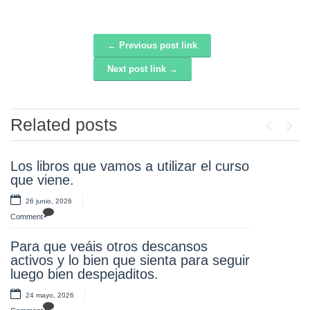
← Previous post link
Post navigation
Next post link →
Related posts
Previou
Next
Los libros que vamos a utilizar el curso
¡Atención!
que viene.
20 mayo, 2026
26 junio, 2026
Comment
Comment
Nuestro alumnos y alumnas de tercero
Para que veáis otros descansos
en la Museo del Ejército, aprendiendo
activos y lo bien que sienta para seguir
y disfrutando. ¡Olee!
luego bien despejaditos.
17 mayo, 2026
24 mayo, 2026
Comment