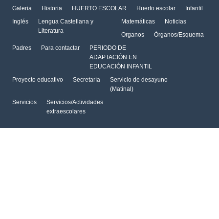
Galeria
Historia
HUERTO ESCOLAR
Huerto escolar
Infantil
Inglés
Lengua Castellana y
Matemáticas
Noticias
Literatura
Organos
Órganos/Esquema
Padres
Para contactar
PERIODO DE
ADAPTACIÓN EN
EDUCACIÓN INFANTIL
Proyecto educativo
Secretaría
Servicio de desayuno
(Matinal)
Servicios
Servicios/Actividades
extraescolares