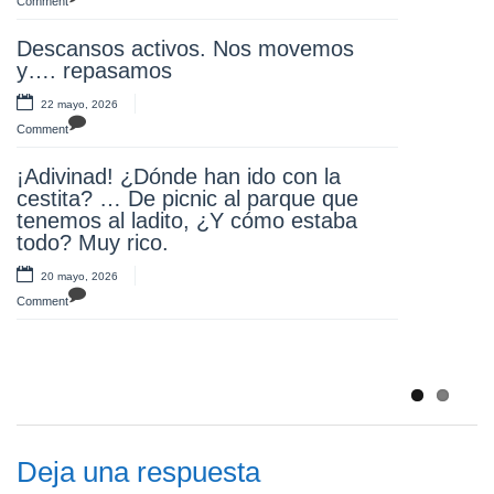
Comment
¡Muchas gracias familias! Un año más
Descansos activos. Nos movemos
disfrutando toda la comunidad
y…. repasamos
educativa con unos juegos divertidos y
un desayuno saludable.
22 mayo, 2026
Repetiremos..Estas familias y este
Comment
AMPA como molan se merecen una
gran OLAA
¡Adivinad! ¿Dónde han ido con la
cestita? … De picnic al parque que
17 mayo, 2026
tenemos al ladito, ¿Y cómo estaba
Comment
todo? Muy rico.
Muchas gracias a nuestros profes por
20 mayo, 2026
querer pasar un día maravilloso en el
Comment
Puy du foi. ¡Se lo pasaron….genial!
14 mayo, 2026
Comment
Deja una respuesta