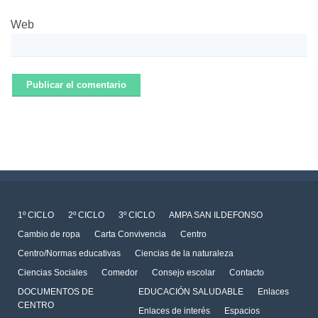
Web
1º CICLO
2º CICLO
3º CICLO
AMPA SAN ILDEFONSO
Cambio de ropa
Carta Convivencia
Centro
Centro/Normas educativas
Ciencias de la naturaleza
Ciencias Sociales
Comedor
Consejo escolar
Contacto
DOCUMENTOS DE
EDUCACIÓN SALUDABLE
Enlaces
CENTRO
Enlaces de interés
Espacios