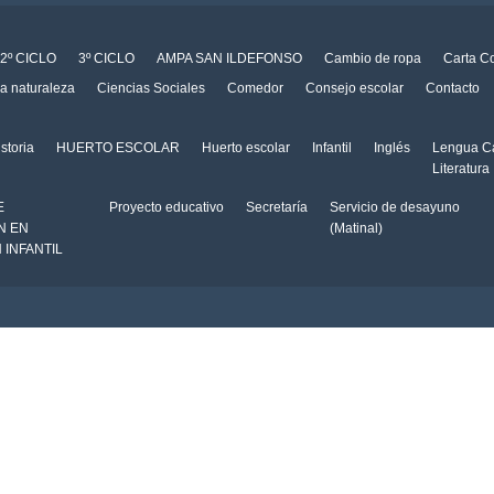
2º CICLO
3º CICLO
AMPA SAN ILDEFONSO
Cambio de ropa
Carta C
la naturaleza
Ciencias Sociales
Comedor
Consejo escolar
Contacto
storia
HUERTO ESCOLAR
Huerto escolar
Infantil
Inglés
Lengua Ca
Literatura
E
Proyecto educativo
Secretaría
Servicio de desayuno
N EN
(Matinal)
 INFANTIL