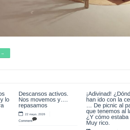
k →
os
Descansos activos.
¡Muchas gracias
¡Adivinad! ¿Dón
Muchas gracias 
y lo
o en
Nos movemos y….
familias! Un año más
han ido con la ce
nuestros profes 
ra
to,
repasamos
disfrutando toda la
… De picnic al p
querer pasar un 
comunidad educativa
que tenemos al la
maravilloso en e
22 mayo, 2026
con unos juegos
¿Y cómo estaba 
du foi. ¡Se lo
Comment
divertidos y un
Muy rico.
pasaron….genial
desayuno saludable.