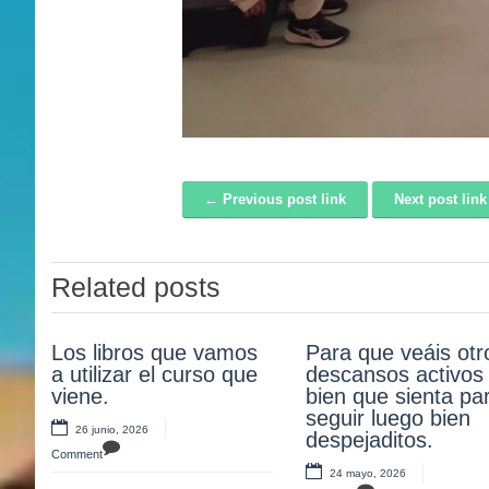
← Previous post link
Next post lin
Post navigation
Related posts
Los libros que vamos
¡Atención!
Para que veáis otr
Nuestro alumnos y
a utilizar el curso que
descansos activos 
alumnas de tercer
20 mayo, 2026
viene.
bien que sienta pa
la Museo del Ejérci
Comment
seguir luego bien
aprendiendo y
26 junio, 2026
despejaditos.
disfrutando. ¡Olee!
Comment
24 mayo, 2026
17 mayo, 2026